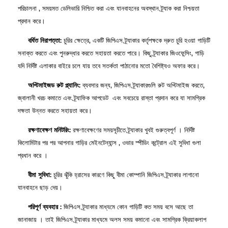
পরিচালনা , সময়মত ডেলিভারি নিশ্চিত করা এবং যানবাহনের অবস্থান ট্র্যাক করা নিশ্চয়তা
প্রদান করে।
বর্ধিত নিরাপত্তা:
চুরির ক্ষেত্রে, একটি জিপিএস ট্র্যাকার কর্তৃপক্ষকে দ্রুত চুরি হওয়া গাড়িটি
সনাক্ত করতে এবং পুনরুদ্ধার করতে সহায়তা করতে পারে। কিছু ট্র্যাকার জিওফেন্সিং, গাড়ি
যদি নির্দিষ্ট এলাকার বাইরে চলে যায় তবে সতর্কতা পাঠানোর মতো বৈশিষ্ট্যও অফার করে।
অপ্টিমাইজড রুট প্ল্যানিং:
ব্যবসার জন্য, জিপিএস ট্র্যাকারগুলি রুট অপ্টিমাইজ করতে,
জ্বালানী খরচ কমাতে এবং ট্র্যাফিক আপডেট এবং সবচেয়ে রাস্তা প্রদান করে যা সামগ্রিক
দক্ষতা উন্নত করতে সহায়তা করে।
রক্ষণাবেক্ষণ মনিটরিং:
রক্ষণাবেক্ষণের সময়সূচীতে ট্র্যাকার খুবই গুরুত্বপূর্ণ । নির্দিষ্ট
কিলোমিটার পর পর আপনার গাড়ির মেইনটেন্যান্স , ওভার স্পীডিং কন্ট্রোল এই সুবিধা গুলা
প্রধান করে ।
বীমা সুবিধা:
চুরির ঝুঁকি হ্রাসের কারণে কিছু বীমা কোম্পানি জিপিএস ট্র্যাকার লাগানো
যানবাহনে ছাড় দেয়।
পরিপূর্ণ ব্যবহার :
জিপিএস ট্র্যাকার মাধ্যমে কোন গাড়িটি কত সময় বসে আছে তা
জানাজায় । তাই জিপিএস ট্র্যাকার মাধ্যমে অলস সময় কমানো এবং সামগ্রিক ক্রিয়াকলাপ